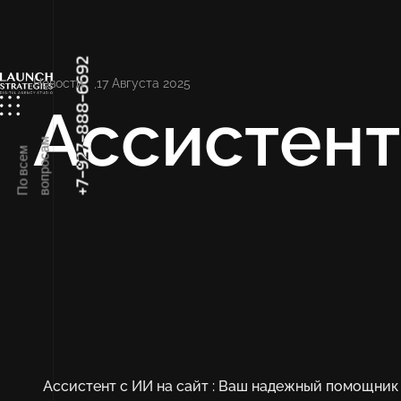
+7-927-888-6692
Новости
17 Августа 2025
Ассистент
м
П
о
в
с
е
м
в
о
п
р
о
с
а
Ассистент с ИИ на сайт : Ваш надежный помощник